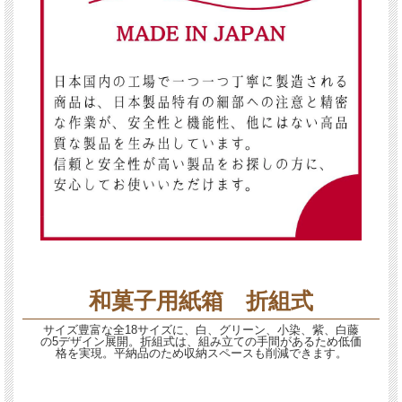
和菓子用紙箱 折組式
サイズ豊富な全18サイズに、白、グリーン、小染、紫、白藤
の5デザイン展開。折組式は、組み立ての手間があるため低価
格を実現。平納品のため収納スペースも削減できます。