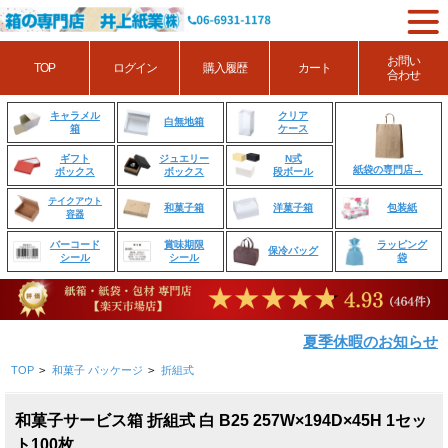
お問い
TOP
ログイン
購入履歴
カート
合わせ
クリア
キャラメル
白無地箱
ケース
箱
ジュエリー
N式
ギフト
紙袋の専門店→
ボックス
段ボール
ボックス
テイクアウト
和菓子箱
洋菓子箱
包装紙
容器
賞味期限
ラッピング
バーコード
保冷バッグ
シール
袋
シール
夏季休暇のお知らせ
TOP
>
和菓子 パッケージ
>
折組式
和菓子サービス箱 折組式 白 B25 257W×194D×45H 1セッ
ト100枚