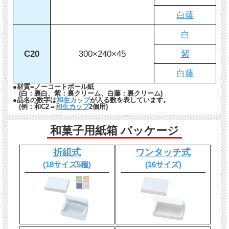
白藤
白
C20
300×240×45
紫
白藤
●材質=ノーコートボール紙
(白：裏白、紫：裏クリーム、白藤：裏クリーム)
●品名の数字は
和生カップ
が入る数を表しています。
(例：和C2＝
和生カップ
2個用)
和菓子用紙箱 パッケージ
折組式
ワンタッチ式
(18サイズ5種)
(16サイズ)