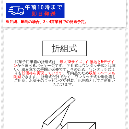
※沖縄、離島の場合、2～4営業日での発送予定。
折組式
和菓子用紙箱の折組式は、
最大18サイズ、白無地と5デザイ
ン
から選べるパッケージです。 折組式はワンタッチ式とは違
い、組み立ての手間が必要です。そのため、ワンタッチ式よ
りも
低価格を実現しています
。平納品のため
収納スペースも
削減
できます。 折組式だけでなく、ワンタッチ式や進物箱も
ご用意。お菓子のラッピングや包装、化粧箱としてご使用い
ただけます。