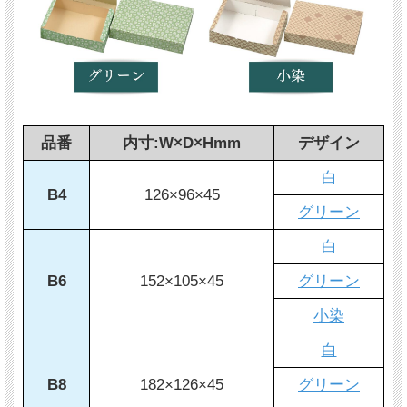
品番
内寸:W×D×Hmm
デザイン
白
B4
126×96×45
グリーン
白
B6
152×105×45
グリーン
小染
白
B8
182×126×45
グリーン