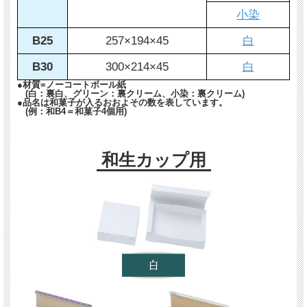
小染
B25
257×194×45
白
B30
300×214×45
白
●材質=ノーコートボール紙
(白：裏白、グリーン：裏クリーム、小染：裏クリーム)
●品名は和菓子が入るおおよその数を表しています。
(例：和B4＝和菓子4個用)
和生カップ用