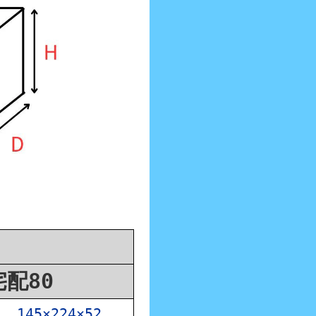
宅配80
145×224×52