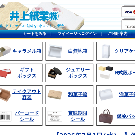
箱 クリアケース 貼箱を 小ロット で販売。
カートをみる
｜
マイページへログイン
｜
ご利用案内
キャラメル箱
白無地箱
クリアケ
ギフト
ジュエリー
N式段ボ
ボックス
ボックス
テイクアウト
和菓子箱
洋菓子
容器
バーコード
賞味期限
保冷バ
シール
シール