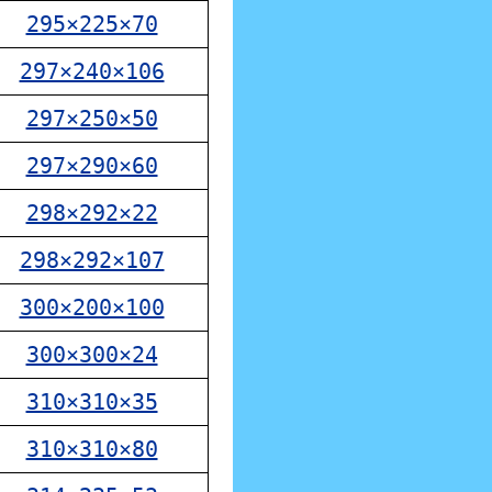
295×225×70
297×240×106
297×250×50
297×290×60
298×292×22
298×292×107
300×200×100
300×300×24
310×310×35
310×310×80