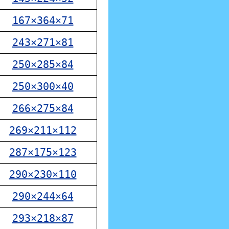
167×364×71
243×271×81
250×285×84
250×300×40
266×275×84
269×211×112
287×175×123
290×230×110
290×244×64
293×218×87