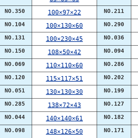
NO.350
NO.211
100×97×22
NO.104
NO.290
100×130×60
NO.131
NO.036
100×230×45
NO.150
NO.094
108×50×42
NO.069
NO.286
110×110×60
NO.120
NO.202
115×117×51
NO.051
NO.199
130×130×30
NO.285
NO.127
138×72×43
NO.044
NO.182
140×140×61
NO.098
NO.171
148×126×50