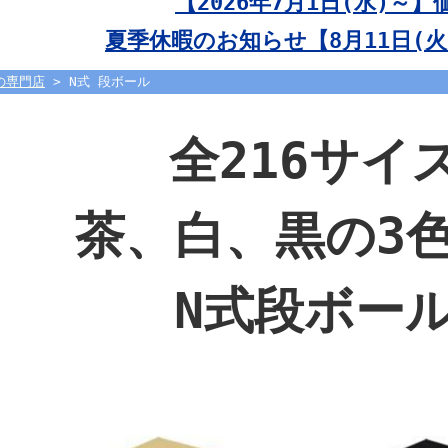
【2026年7月1日(水)～
夏季休暇のお知らせ【8月11日(火)
の専門店
> N式 段ボール
全216サイ
茶、白、黒の3
N式段ボー