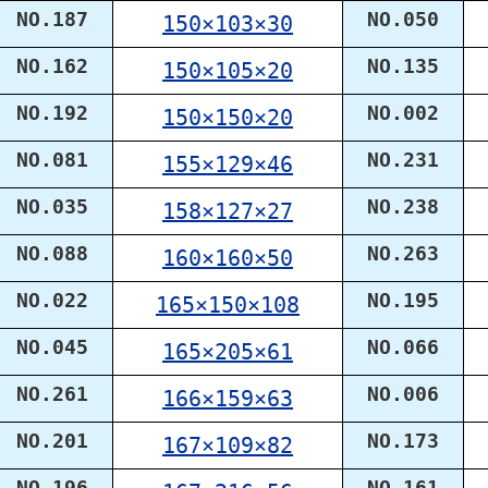
NO.187
NO.050
150×103×30
NO.162
NO.135
150×105×20
NO.192
NO.002
150×150×20
NO.081
NO.231
155×129×46
NO.035
NO.238
158×127×27
NO.088
NO.263
160×160×50
NO.022
NO.195
165×150×108
NO.045
NO.066
165×205×61
NO.261
NO.006
166×159×63
NO.201
NO.173
167×109×82
NO.196
NO.161