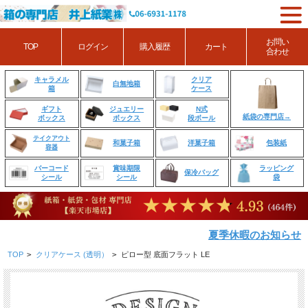
お問い
TOP
ログイン
購入履歴
カート
合わせ
クリア
キャラメル
白無地箱
ケース
箱
ジュエリー
N式
ギフト
紙袋の専門店→
ボックス
段ボール
ボックス
テイクアウト
和菓子箱
洋菓子箱
包装紙
容器
賞味期限
ラッピング
バーコード
保冷バッグ
シール
袋
シール
夏季休暇のお知らせ
TOP
>
クリアケース (透明）
>
ピロー型 底面フラット LE