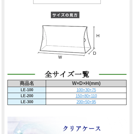
商品名
W×D×H(mm)
LE-100
100×30×75
LE-200
150×80×110
LE-300
200×50×95