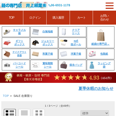
お問い
TOP
ログイン
購入履歴
カート
合わせ
クリア
キャラメル
白無地箱
ケース
箱
ジュエリー
N式
ギフト
紙袋の専門店→
ボックス
段ボール
ボックス
テイクアウト
和菓子箱
洋菓子箱
包装紙
容器
賞味期限
ラッピング
バーコード
保冷バッグ
シール
袋
シール
夏季休暇のお知らせ
TOP
>
SALE 在庫限り
1 / 3ページ
（全49件）