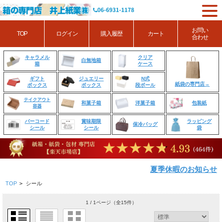
お問い
TOP
ログイン
購入履歴
カート
合わせ
クリア
キャラメル
白無地箱
ケース
箱
ジュエリー
N式
ギフト
紙袋の専門店→
ボックス
段ボール
ボックス
テイクアウト
和菓子箱
洋菓子箱
包装紙
容器
賞味期限
ラッピング
バーコード
保冷バッグ
シール
袋
シール
夏季休暇のお知らせ
TOP
>
シール
1 / 1ページ
（全15件）