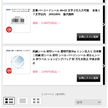
定番バーコードシール 46×22 文字２行入力可能 全角１
７文字以内 JAN100% 版代無料
価格： 5,280円(税込)
～
封緘シール 封印シール 透明円形35φ ミシン目入り 日本製
｜封緘 封シール 封印 シール バージンシール 封かんシー
ル 封ラベル ショッピングバッグ 封 万引き防止 中抜き防
止
価格： 2,640円(税込)
～
1 / 1ページ
（全15件）