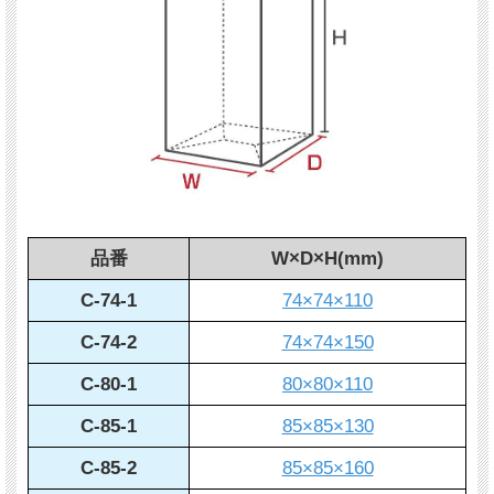
品番
W×D×H(mm)
C-74-1
74×74×110
C-74-2
74×74×150
C-80-1
80×80×110
C-85-1
85×85×130
C-85-2
85×85×160