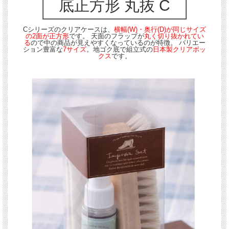
底正方形 丸抜 C
Cシリーズのクリアケースは、
横幅(W)・奥行(D)が同じサイズ
の2面が正方形
です。 天面のフラップが
丸く切り抜かれてい
る
ので中の商品が見えやすくなっているのが特徴。 バリエー
ション豊富な
7サイズ
。地ゴク底で組立式の
日本製クリアボッ
クス
です。