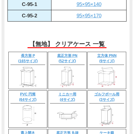
C-95-1
95×95×140
C-95-2
95×95×170
【無地】 クリアケース 一覧
長方形 P
底正方形 PN
立方体 PNN
(165サイズ)
(52サイズ)
(9サイズ)
PVC 円筒
ミニカー用
ゴルフボール用
(64サイズ)
(4サイズ)
(3サイズ)
蓋上開き
底正方形 丸抜
ケーキ箱