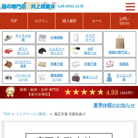
お問い
TOP
ログイン
購入履歴
カート
合わせ
クリア
キャラメル
白無地箱
ケース
箱
ジュエリー
N式
ギフト
紙袋の専門店→
ボックス
段ボール
ボックス
テイクアウト
和菓子箱
洋菓子箱
包装紙
容器
賞味期限
ラッピング
バーコード
保冷バッグ
シール
袋
シール
夏季休暇のお知らせ
TOP
>
クリアケース (透明）
>
底正方形 天面丸抜 C