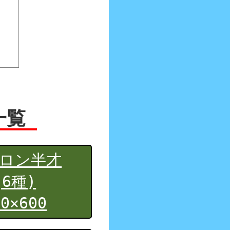
一覧
ロン半才
(6種)
60×600