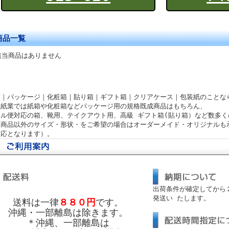
商品一覧
該当商品はありません
箱｜パッケージ｜化粧箱｜貼り箱｜ギフト箱｜クリアケース｜包装紙のことな
上紙業では紙箱や化粧箱などパッケージ用の規格既成商品はもちろん、
ール便対応の箱、靴用、テイクアウト用、高級 ギフト箱(貼り箱）など数多
格商品以外のサイズ・形状・をご希望の場合はオーダーメイド・オリジナルも
対応となります）。
出荷条件が確定してから
発送い たします。
送料は一律
８８０円
です。
沖縄・一部離島は除きます。
＊沖縄、一部離島は