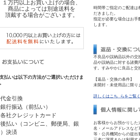
１万円以上お買い上げの場合、
商品によっては別途送料を
時間帯ご指定のご配達は
だきました。
頂戴する場合がございます。
指定が必要な場合はお手
します。
不良品や誤納品以外の交
品や誤納品に対する諸費
す。すみやかに良品と交
支払いは以下の方法がご選択いただけま
【返品・交換の条件】
。
未開封・未使用品に限り
詳しくはこち らをご覧
・代金引換
・銀行振込（前払い）
・各社クレジットカード
・後払い（コンビニ、郵便局、銀
お客様からお預かりした
名・メールアドレスなど)
行）決済
等・公共機関からの提出
三者に譲渡または利用す