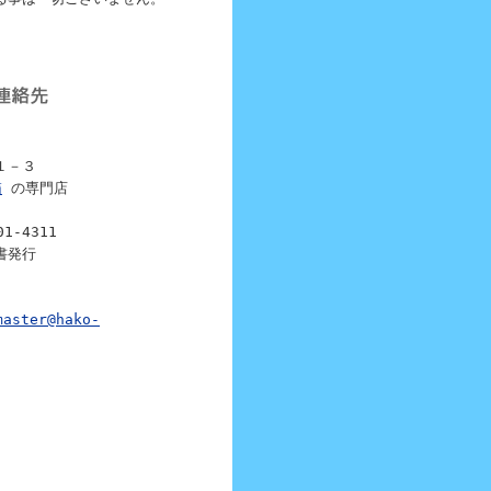
１－３
箱
の専門店
1-4311
書発行
master@hako-