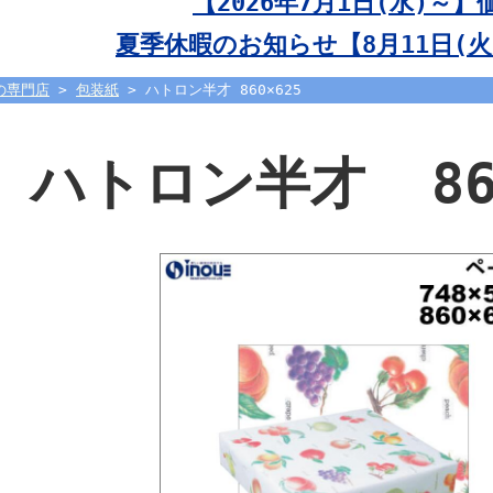
【2026年7月1日(水)～
夏季休暇のお知らせ【8月11日(火)
の専門店
>
包装紙
> ハトロン半才 860×625
ハトロン半才 860