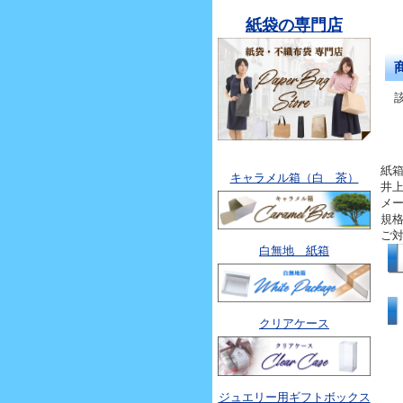
紙袋の専門店
紙
キャラメル箱（白 茶）
井
メ
規
ご
白無地 紙箱
クリアケース
ジュエリー用ギフトボックス