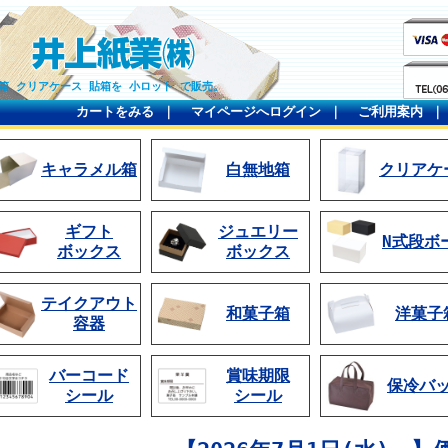
箱 クリアケース 貼箱を 小ロット で販売。
カートをみる
｜
マイページへログイン
｜
ご利用案内
キャラメル箱
白無地箱
クリアケ
ギフト
ジュエリー
N式段ボ
ボックス
ボックス
テイクアウト
和菓子箱
洋菓子
容器
バーコード
賞味期限
保冷バ
シール
シール