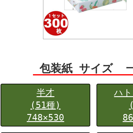
包装紙 サイズ 
半才
ハト
(51種)
748×530
8