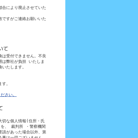
都合により廃止させていた
数ですがご連絡お願いいた
換は受付できません。不良
用は弊社が負担 いたしま
換いたします。
ます。
ください。
大切な個人情報(住所・氏
を、 裁判所 ・警察機関
要請があった場合以外、第
る事は一切ございません。