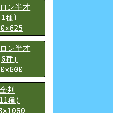
ロン半才
(1種)
60×625
ロン半才
(6種)
00×600
全判
11種)
8×1060