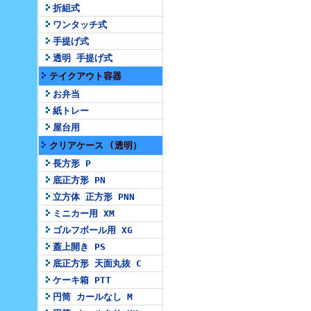
折組式
ワンタッチ式
手提げ式
透明 手提げ式
テイクアウト容器
お弁当
紙トレー
屋台用
クリアケース (透明）
長方形 P
底正方形 PN
立方体 正方形 PNN
ミニカー用 XM
ゴルフボール用 XG
蓋上開き PS
底正方形 天面丸抜 C
ケーキ箱 PTT
円筒 カールなし M