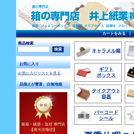
箱の専門店
紙箱 ジュエリーボックス 化粧箱 クリアケース 貼箱を 小ロット
カートをみる
商品検索
キャラメル箱
お気に入り
ギフト
お気に入りリストを見る
ボックス
品揃えが豊富、白無地箱
テイクアウト
容器
バーコード
シール