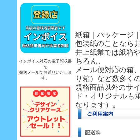
紙箱｜パッケージ
包装紙のことなら
井上紙業では紙箱
ちろん、
インボイス対応の電子領収書
を
メール便対応の箱、
発送メールでお送りいたしま
り箱）など数多く
す。
規格商品以外のサ
ド・オリジナルも
なります）。