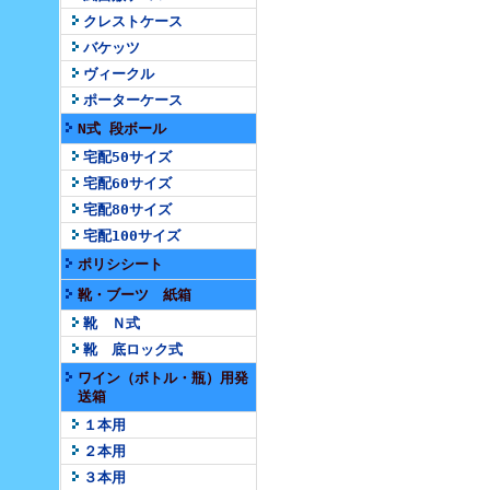
クレストケース
バケッツ
ヴィークル
ポーターケース
N式 段ボール
宅配50サイズ
宅配60サイズ
宅配80サイズ
宅配100サイズ
ポリシシート
靴・ブーツ 紙箱
靴 Ｎ式
靴 底ロック式
ワイン（ボトル・瓶）用発
送箱
１本用
２本用
３本用