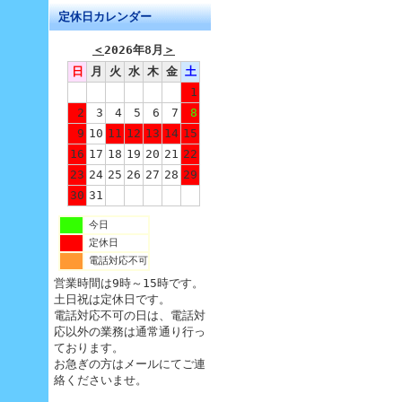
定休日カレンダー
＜
2026年8月
＞
日
月
火
水
木
金
土
1
2
3
4
5
6
7
8
9
10
11
12
13
14
15
16
17
18
19
20
21
22
23
24
25
26
27
28
29
30
31
今日
定休日
電話対応不可
営業時間は9時～15時です。
土日祝は定休日です。
電話対応不可の日は、電話対
応以外の業務は通常通り行っ
ております。
お急ぎの方はメールにてご連
絡くださいませ。