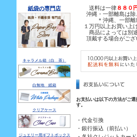
送料は一律
８８０
紙袋の専門店
沖縄・一部離島は除
＊沖縄、一部離
１万円以上お買い上
商品によっては別
頂戴する場合がござ
キャラメル箱（白 茶）
白無地 紙箱
お支払いは以下の方法がご選
す。
クリアケース
・代金引換
・銀行振込（前払い）
ジュエリー用ギフトボックス
・各社クレジットカード