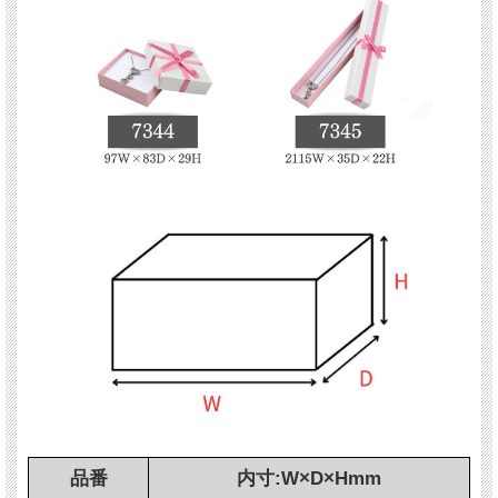
品番
内寸:W×D×Hmm