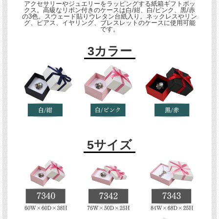
アクセサリーやジュエリーをラッピングする紙箱ギフトボッ
クス。高級なリボン付きのケースは白/紺、白/ピンク、黒/赤
の3色。スウェード貼りウレタン台紙入り。ネックレスやリン
グ、ピアス、イヤリング、ブレスレットのケースに使用可能
です。
3カラー
5サイズ