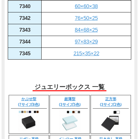
7340
60×60×38
7342
76×50×25
7343
84×68×25
7344
97×83×29
7345
215×35×22
ジュエリーボックス 一覧
かぶせ型
超薄型
正方形
(7サイズ8色)
(3サイズ5色)
(3サイズ2色)
リボン 高級
インロー 高級
引き出し 高級