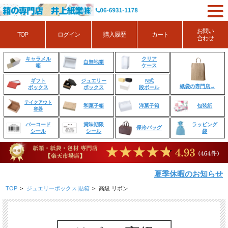
お問い
TOP
ログイン
購入履歴
カート
合わせ
クリア
キャラメル
白無地箱
ケース
箱
ジュエリー
N式
ギフト
紙袋の専門店→
ボックス
段ボール
ボックス
テイクアウト
和菓子箱
洋菓子箱
包装紙
容器
賞味期限
ラッピング
バーコード
保冷バッグ
シール
袋
シール
夏季休暇のお知らせ
TOP
>
ジュエリーボックス 貼箱
>
高級 リボン