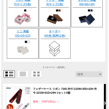
(5サイズ3色)
(6サイズ3色)
(90×80×30)
ミニ 高級
オーダー
(30×25×23)
(60色 箔押12色)
1 / 1ページ
（全5件）
フェザーケース リボン 7345 内寸:215W×35D×22H 外
寸:221W×41D×24H 1セット6箱
価格： 539円(税込)
～