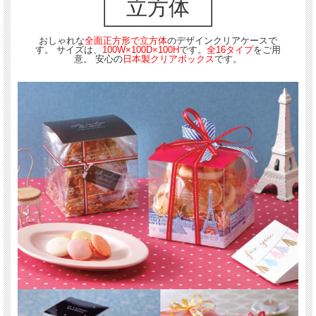
立方体
おしゃれな
全面正方形で立方体
のデザインクリアケースで
す。 サイズは、
100W×100D×100H
です。
全16タイプ
をご用
意。 安心の
日本製クリアボックス
です。