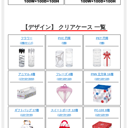
【デザイン】 クリアケース 一覧
フラワー
PVC 円筒
PET 円筒
(2種4サイズ)
(5種)
(9種)
アニマル 4種
フレーズ 4種
PNN 立方体 16種
(170×60×30/60)
(100×100×160)
(100×100×100)
ギフトバッグ 17種
スイートポーチ 12種
PC-100 8種
(115×70×80)
(120×70×180)
(125×125×90)