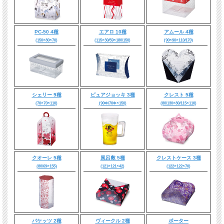
PC-50 4種
エアロ 10種
アムール 4種
(150×80×70)
(115×30/59×180/150)
(90×90×110/170)
シェリー 9種
ピュアジョッキ 3種
クレスト 5種
(70×70×110)
(90Φ/70Φ×150)
(80/130×80/115×110)
クオーレ 5種
風呂敷 5種
クレストケース 3種
(80/69×155)
(121×121×42)
(122×122×70)
バケッツ 2種
ヴィークル 2種
ポーター