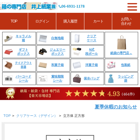
お問い
TOP
ログイン
購入履歴
カート
合わせ
クリア
キャラメル
白無地箱
ケース
箱
ジュエリー
N式
ギフト
紙袋の専門店→
ボックス
段ボール
ボックス
テイクアウト
和菓子箱
洋菓子箱
包装紙
容器
賞味期限
ラッピング
バーコード
保冷バッグ
シール
袋
シール
夏季休暇のお知らせ
TOP
>
クリアケース（デザイン）
>
立方体 正方形