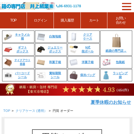
お問い
TOP
ログイン
購入履歴
カート
合わせ
クリア
キャラメル
白無地箱
ケース
箱
ジュエリー
N式
ギフト
紙袋の専門店→
ボックス
段ボール
ボックス
テイクアウト
和菓子箱
洋菓子箱
包装紙
容器
賞味期限
ラッピング
バーコード
保冷バッグ
シール
袋
シール
夏季休暇のお知らせ
TOP
>
クリアケース (透明）
>
円筒 オーダー