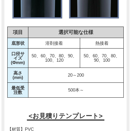
項目
選択可能な仕様
底形状
溶剤接着
熱接着
口径サ
50、60、70、80、90、
50、60、70、80、
イズ
100、120
90、100
(Φmm)
高さ
20～200
(mm)
最低受
500本～
注数
<お見積りテンプレート>
【材質】PVC