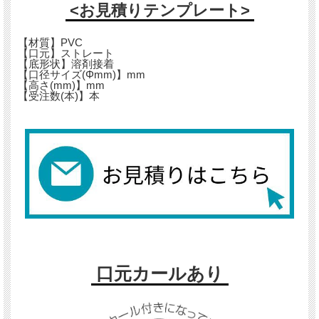
<お見積りテンプレート>
【材質】PVC
【口元】ストレート
【底形状】溶剤接着
【口径サイズ(Φmm)】mm
【高さ(mm)】mm
【受注数(本)】本
口元カールあり