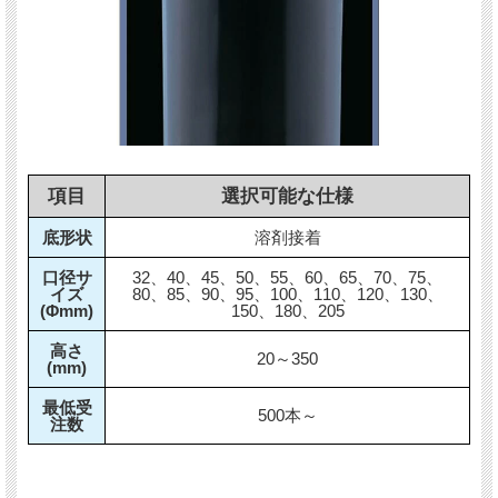
項目
選択可能な仕様
底形状
溶剤接着
口径サ
32、40、45、50、55、60、65、70、75、
イズ
80、85、90、95、100、110、120、130、
(Φmm)
150、180、205
高さ
20～350
(mm)
最低受
500本～
注数