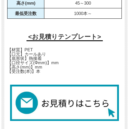
高さ(mm)
45～300
最低受注数
1000本～
<お見積りテンプレート>
【材質】PET
【口元】カールあり
【底形状】熱接着
【口径サイズ(Φmm)】mm
【高さ(mm)】mm
【受注数(本)】本