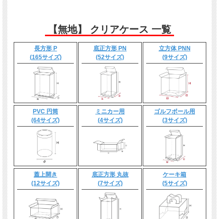
【無地】 クリアケース 一覧
長方形 P
底正方形 PN
立方体 PNN
(165サイズ)
(52サイズ)
(9サイズ)
PVC 円筒
ミニカー用
ゴルフボール用
(64サイズ)
(4サイズ)
(3サイズ)
蓋上開き
底正方形 丸抜
ケーキ箱
(12サイズ)
(7サイズ)
(5サイズ)