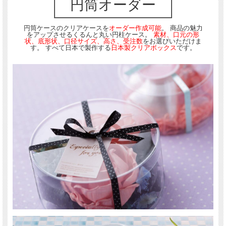
円筒オーダー
円筒ケースのクリアケースを
オーダー作成可能
。 商品の魅力
をアップさせるくるんと丸い円柱ケース。
素材、口元の形
状、底形状、口径サイズ、高さ、受注数
をお選びいただけま
す。 すべて日本で製作する
日本製クリアボックス
です。