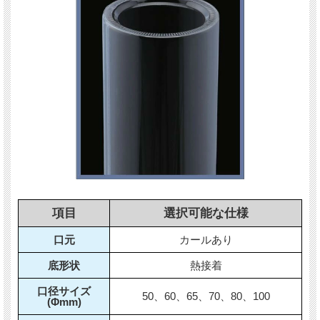
項目
選択可能な仕様
口元
カールあり
底形状
熱接着
口径サイズ
50、60、65、70、80、100
(Φmm)