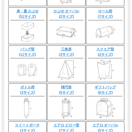
身・蓋 かぶせ
かぶせ オーバル
ロール型
(51サイズ)
(2サイズ)
(7サイズ)
バッグ型
三角形
スクエア型
(11サイズ)
(3サイズ)
(2サイズ)
ボトル用
楕円形
ギフトバッグ
(3サイズ)
(5サイズ)
(6サイズ)
スイートポーチ
エアロ ピロー型
エアロ オーバル
(3サイズ)
(7サイズ)
(5サイズ)