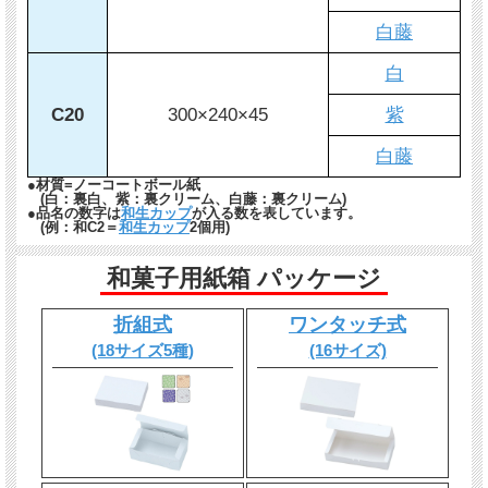
白藤
白
C20
300×240×45
紫
白藤
●材質=ノーコートボール紙
(白：裏白、紫：裏クリーム、白藤：裏クリーム)
●品名の数字は
和生カップ
が入る数を表しています。
(例：和C2＝
和生カップ
2個用)
和菓子用紙箱 パッケージ
折組式
ワンタッチ式
(18サイズ5種)
(16サイズ)