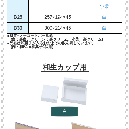
小染
B25
257×194×45
白
B30
300×214×45
白
●材質=ノーコートボール紙
(白：裏白、グリーン：裏クリーム、小染：裏クリーム)
●品名は和菓子が入るおおよその数を表しています。
(例：和B4＝和菓子4個用)
和生カップ用