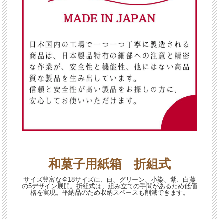
和菓子用紙箱 折組式
サイズ豊富な全18サイズに、白、グリーン、小染、紫、白藤
の5デザイン展開。折組式は、組み立ての手間があるため低価
格を実現。平納品のため収納スペースも削減できます。