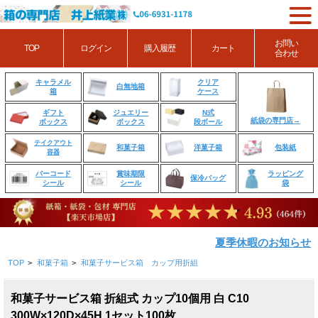
お問い
TOP
ログイン
購入履歴
カート
合わせ
クリア
キャラメル
白無地箱
ケース
箱
ジュエリー
N式
ギフト
紙袋の専門店→
ボックス
段ボール
ボックス
テイクアウト
和菓子箱
洋菓子箱
包装紙
容器
賞味期限
ラッピング
バーコード
保冷バッグ
シール
袋
シール
夏季休暇のお知らせ
TOP
>
和菓子箱
>
和菓子サービス箱 カップ用折組
和菓子サービス箱 折組式 カップ10個用 白 C10
300W×120D×45H 1セット100枚