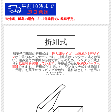
※沖縄、離島の場合、2～4営業日での発送予定。
折組式
和菓子用紙箱の折組式は、
最大18サイズ、白無地と5デザイ
ン
から選べるパッケージです。 折組式はワンタッチ式とは違
い、組み立ての手間が必要です。そのため、ワンタッチ式よ
りも
低価格を実現しています
。平納品のため
収納スペースも
削減
できます。 折組式だけでなく、ワンタッチ式や進物箱も
ご用意。お菓子のラッピングや包装、化粧箱としてご使用い
ただけます。