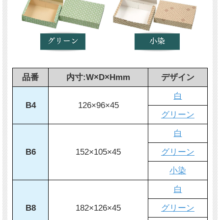
品番
内寸:W×D×Hmm
デザイン
白
B4
126×96×45
グリーン
白
B6
152×105×45
グリーン
小染
白
B8
182×126×45
グリーン