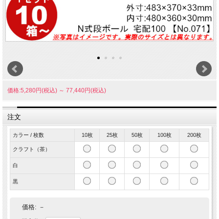
価格:5,280円(税込)
～
77,440円(税込)
注文
カラー / 枚数
10枚
25枚
50枚
100枚
200枚
クラフト（茶）
白
黒
価格:
－