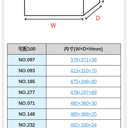
宅配100
内寸(W×D×Hmm)
NO.097
378×371×38
NO.093
415×310×70
NO.185
475×348×80
NO.277
478×297×89
NO.071
480×360×30
NO.148
485×368×25
NO.232
492×330×24