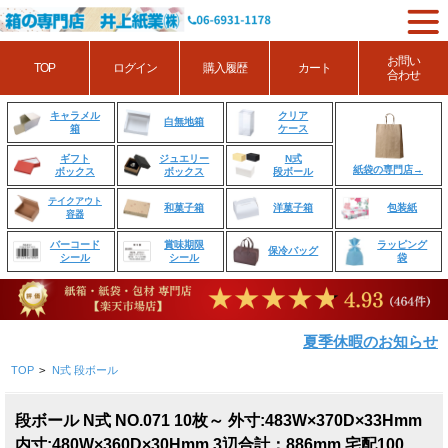
お問い
TOP
ログイン
購入履歴
カート
合わせ
クリア
キャラメル
白無地箱
ケース
箱
ジュエリー
N式
ギフト
紙袋の専門店→
ボックス
段ボール
ボックス
テイクアウト
和菓子箱
洋菓子箱
包装紙
容器
賞味期限
ラッピング
バーコード
保冷バッグ
シール
袋
シール
夏季休暇のお知らせ
TOP
>
N式 段ボール
段ボール N式 NO.071 10枚～ 外寸:483W×370D×33Hmm
内寸:480W×360D×30Hmm 3辺合計：886mm 宅配100