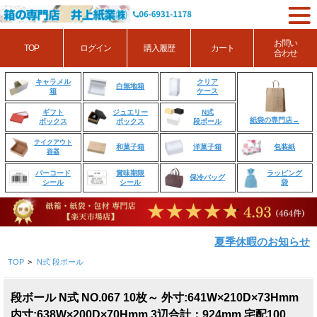
お問い
TOP
ログイン
購入履歴
カート
合わせ
クリア
キャラメル
白無地箱
ケース
箱
ジュエリー
N式
ギフト
紙袋の専門店→
ボックス
段ボール
ボックス
テイクアウト
和菓子箱
洋菓子箱
包装紙
容器
賞味期限
ラッピング
バーコード
保冷バッグ
シール
袋
シール
夏季休暇のお知らせ
TOP
>
N式 段ボール
段ボール N式 NO.067 10枚～ 外寸:641W×210D×73Hmm
内寸:638W×200D×70Hmm 3辺合計：924mm 宅配100