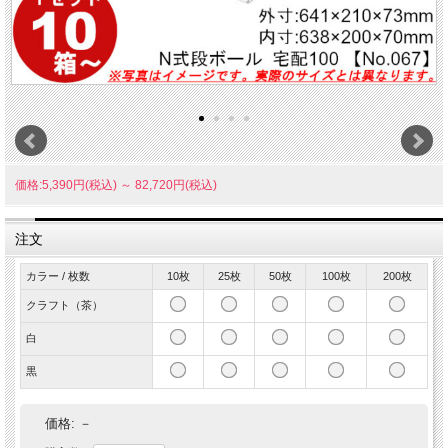
価格:5,390円(税込)
～
82,720円(税込)
注文
カラー / 枚数
10枚
25枚
50枚
100枚
200枚
クラフト（茶）
白
黒
価格:
－