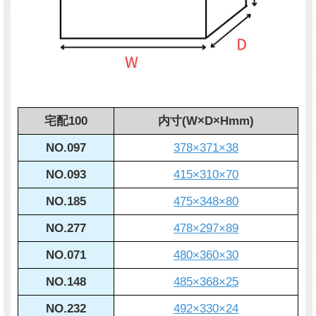
宅配100
内寸(W×D×Hmm)
NO.097
378×371×38
NO.093
415×310×70
NO.185
475×348×80
NO.277
478×297×89
NO.071
480×360×30
NO.148
485×368×25
NO.232
492×330×24