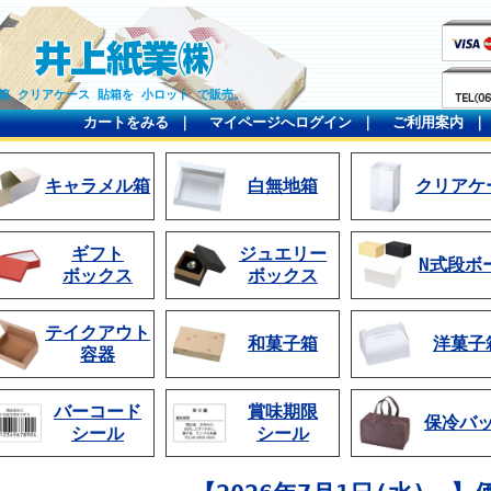
箱 クリアケース 貼箱を 小ロット で販売。
カートをみる
｜
マイページへログイン
｜
ご利用案内
キャラメル箱
白無地箱
クリアケ
ギフト
ジュエリー
N式段ボ
ボックス
ボックス
テイクアウト
和菓子箱
洋菓子
容器
バーコード
賞味期限
保冷バ
シール
シール