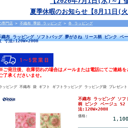
【2026年7月1日(水)～
夏季休暇のお知らせ【8月11日(火)
の専門店
>
不織布 季節 ラッピング
>
冬 ラッピング
不織布 ラッピング ソフトバッグ 夢がさね リース柄 ピンク ベージュ
枚 寸法:120W×200H
※ご発注後、在庫切れの場合はメールまたは電話にてご連絡を
ご了承くださいませ。
ラッピング 不織布 袋 ギフト ギフトラッピング ラッピング袋 プレゼント
不織布 ラッピング ソフ
柄 ピンク ベージュ S2 
法:120W×200H
価格:
1,10