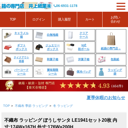
お問い
TOP
ログイン
購入履歴
カート
合わせ
クリア
キャラメル
白無地箱
ケース
箱
ジュエリー
N式
ギフト
紙袋の専門店→
ボックス
段ボール
ボックス
テイクアウト
和菓子箱
洋菓子箱
包装紙
容器
賞味期限
ラッピング
バーコード
保冷バッグ
シール
袋
シール
夏季休暇のお知らせ
TOP
>
不織布 季節 ラッピング
>
冬 ラッピング
不織布 ラッピング ぼうしサンタ LE1941セット20枚 内
寸:174W×167H 外寸:176W×200H