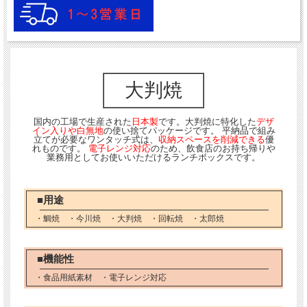
大判焼
国内の工場で生産された
日本製
です。大判焼に特化した
デザ
イン入りや白無地
の使い捨てパッケージです。 平納品で組み
立てが必要なワンタッチ式は、
収納スペースを削減できる
優
れものです。
電子レンジ対応
のため、飲食店のお持ち帰りや
業務用としてお使いいただけるランチボックスです。
■用途
・鯛焼 ・今川焼 ・大判焼 ・回転焼 ・太郎焼
■機能性
・食品用紙素材 ・電子レンジ対応