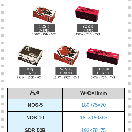
品名
W×D×Hmm
NOS-5
180×75×70
NOS-10
181×150×65
SDR-50B
192×78×75