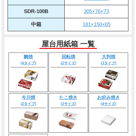
SDR-100B
305×76×73
中箱
181×150×65
屋台用紙箱 一覧
鯛焼
回転焼
大判焼
(4タイプ)
(2サイズ)
(3タイプ)
今川焼
たこ焼き
お好み焼き
(2タイプ)
(3サイズ)
(4サイズ)