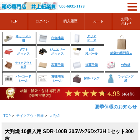
お問い
TOP
ログイン
購入履歴
カート
合わせ
クリア
キャラメル
白無地箱
ケース
箱
ジュエリー
N式
ギフト
紙袋の専門店→
ボックス
段ボール
ボックス
テイクアウト
和菓子箱
洋菓子箱
包装紙
容器
賞味期限
ラッピング
バーコード
保冷バッグ
シール
袋
シール
夏季休暇のお知らせ
TOP
>
テイクアウト容器
>
大判焼
大判焼 10個入用 SDR-100B 305W×76D×73H 1セット300
枚