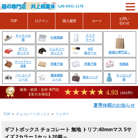
お問い
TOP
ログイン
購入履歴
カート
合わせ
クリア
キャラメル
白無地箱
ケース
箱
ジュエリー
N式
ギフト
紙袋の専門店→
ボックス
段ボール
ボックス
テイクアウト
和菓子箱
洋菓子箱
包装紙
容器
賞味期限
ラッピング
バーコード
保冷バッグ
シール
袋
シール
夏季休暇のお知らせ
TOP
>
チョコレートボックス
>
フェザー
ギフトボックス チョコレート 無地 トリフ:40mmマス 5サ
イズ 2カラー 1セット20箱～