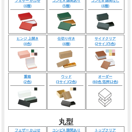
フェザー かぶせ
コンビA 隙間あり
コンビB 隙間なし
(4種)
(5種)
(4種)
ヒンジ 上開き
仕切り付き
サイドクリア
(4色)
(4種)
(2サイズ5色)
重箱
ウッド
オーダー
(2色)
(3サイズ2色)
(60色 箔押12色)
丸型
フェザー かぶせ
コンビA 隙間あり
トップクリア