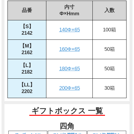
内寸
品番
入数
Φ×Hmm
【S】
140Φ×65
100箱
2142
【M】
160Φ×65
50箱
2162
【L】
180Φ×65
50箱
2182
【LL】
200Φ×65
30箱
2202
ギフトボックス 一覧
四角