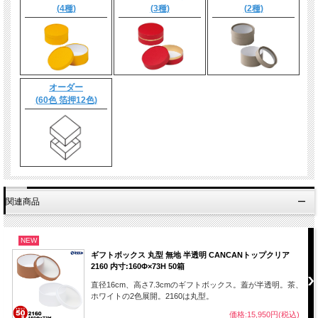
(4種)
(3種)
(2種)
オーダー
(60色 箔押12色)
関連商品
NEW
ギフトボックス 丸型 無地 半透明 CANCANトップクリア
2160 内寸:160Φ×73H 50箱
直径16cm、高さ7.3cmのギフトボックス。蓋が半透明。茶、
ホワイトの2色展開。2160は丸型。
価格:15,950円(税込)