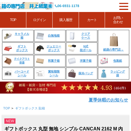
お問い
TOP
ログイン
購入履歴
カート
合わせ
クリア
キャラメル
白無地箱
ケース
箱
ジュエリー
N式
ギフト
紙袋の専門店→
ボックス
段ボール
ボックス
テイクアウト
和菓子箱
洋菓子箱
包装紙
容器
賞味期限
ラッピング
バーコード
保冷バッグ
シール
袋
シール
夏季休暇のお知らせ
TOP
>
ギフトボックス 貼箱
NEW
ギフトボックス 丸型 無地 シンプル CANCAN 2162 M 内