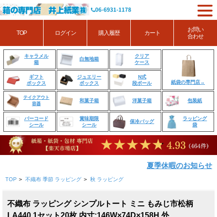
お問い
TOP
ログイン
購入履歴
カート
合わせ
クリア
キャラメル
白無地箱
ケース
箱
ジュエリー
N式
ギフト
紙袋の専門店→
ボックス
段ボール
ボックス
テイクアウト
和菓子箱
洋菓子箱
包装紙
容器
賞味期限
ラッピング
バーコード
保冷バッグ
シール
袋
シール
夏季休暇のお知らせ
TOP
>
不織布 季節 ラッピング
>
秋 ラッピング
不織布 ラッピング シンプルトート ミニ もみじ市松柄
LA440 1セット20枚 内寸:146W×74D×158H 外