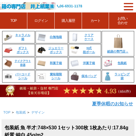
お問い
TOP
ログイン
購入履歴
カート
合わせ
クリア
キャラメル
白無地箱
ケース
箱
ジュエリー
N式
ギフト
紙袋の専門店→
ボックス
段ボール
ボックス
テイクアウト
和菓子箱
洋菓子箱
包装紙
容器
賞味期限
ラッピング
バーコード
保冷バッグ
シール
袋
シール
夏季休暇のお知らせ
TOP
>
包装紙
>
デザイン
包装紙 魚 半才:748×530 1セット300枚 1枚あたり:17.84g
紙質:純白 45g/m2