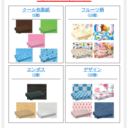
クール包装紙
フルーツ柄
(5種)
(10種)
エンボス
デザイン
(3種)
(39種)